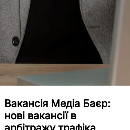
Вакансія Медіа Баєр:
нові вакансії в
арбітражу трафіка