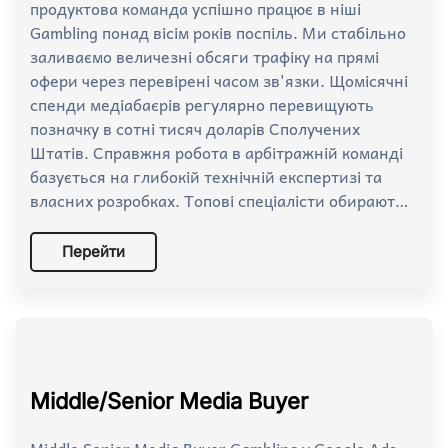
продуктова команда успішно працює в ніші
Gambling понад вісім років поспіль. Ми стабільно
заливаємо величезні обсяги трафіку на прямі
офери через перевірені часом зв'язки. Щомісячні
спенди медіабаєрів регулярно перевищують
позначку в сотні тисяч доларів Сполучених
Штатів. Справжня робота в арбітражній команді
базується на глибокій технічній експертизі та
власних розробках. Топові спеціалісти обирают…
Перейти
Middle/Senior Media Buyer
Middle Senior Media Buyer Gambling у Google Ads