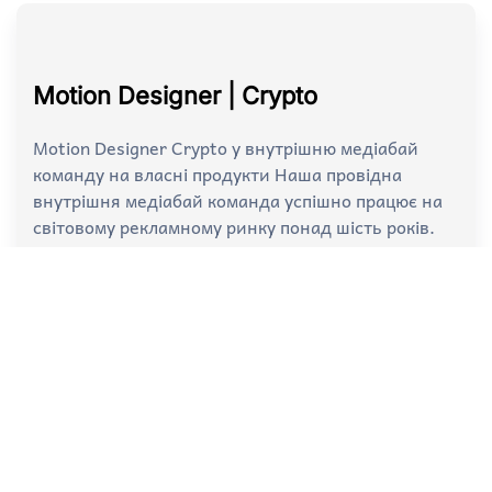
Motion Designer | Crypto
Motion Designer Crypto у внутрішню медіабай
команду на власні продукти Наша провідна
внутрішня медіабай команда успішно працює на
світовому рекламному ринку понад шість років.
Ми спеціалізуємося на системному просуванні
власних унікальних фінансових продуктів у
прибутковій вертикалі Кріпто. Щомісячні обсяги
рекламних спендів нашої структури стабільно
перевищують позначку у п'ятсот тисяч
американських доларів. Ці актуальні вакансії
арбітраж трафіка відкривають професіоналам
доступ до масштабних…