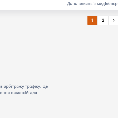
Дана вакансія медіабає
1
2
в арбітражу трафіку. Це
ення вакансій для