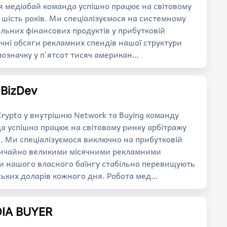
 медіабай команда успішно працює на світовому
шість років. Ми спеціалізуємося на системному
альних фінансових продуктів у прибутковій
ячні обсяги рекламних спендів нашої структури
означку у п'ятсот тисяч американ…
/ BizDev
 Crypto у внутрішню Network та Buying команду
 успішно працює на світовому ринку арбітражу
в. Ми спеціалізуємося виключно на прибутковій
звичайно великими місячними рекламними
и нашого власного баїнгу стабільно перевищують
ьких доларів кожного дня. Робота мед…
DIA BUYER