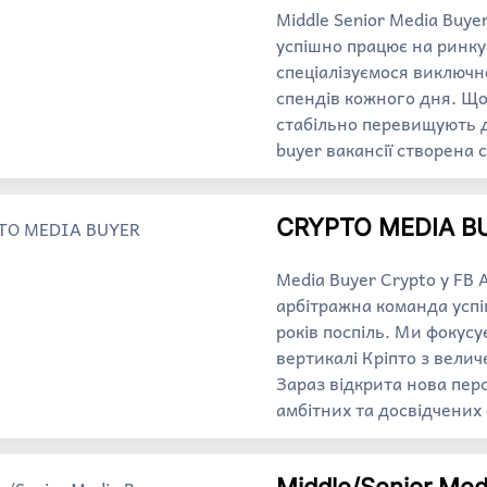
Middle Senior Media Buye
успішно працює на ринку
спеціалізуємося виключн
спендів кожного дня. Щод
стабільно перевищують д
buyer вакансії створена
CRYPTO MEDIA B
Media Buyer Crypto у FB
арбітражна команда усп
років поспіль. Ми фокус
вертикалі Кріпто з вел
Зараз відкрита нова пер
амбітних та досвідчених