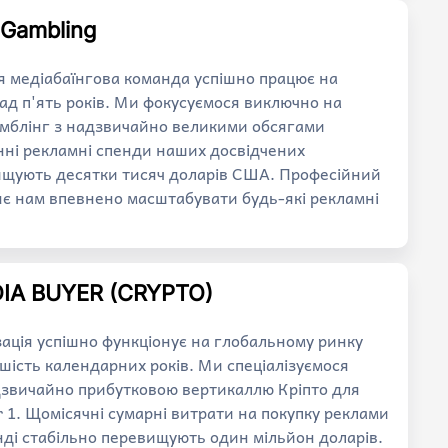
| Gambling
я медіабаїнгова команда успішно працює на
д п'ять років. Ми фокусуємося виключно на
емблінг з надзвичайно великими обсягами
нні рекламні спенди наших досвідчених
вищують десятки тисяч доларів США. Професійний
яє нам впевнено масштабувати будь-які рекламні
DIA BUYER (CRYPTO)
ація успішно функціонує на глобальному ринку
 шість календарних років. Ми спеціалізуємося
дзвичайно прибутковою вертикаллю Кріпто для
r 1. Щомісячні сумарні витрати на покупку реклами
нді стабільно перевищують один мільйон доларів.