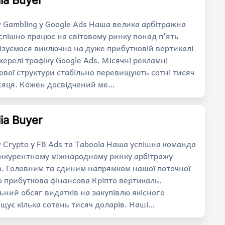
ia Buyer
r Gambling у Google Ads Наша велика арбітражна
спішно працює на світовому ринку понад п'ять
лізуємося виключно на дуже прибутковій вертикалі
ерелі трафіку Google Ads. Місячні рекламні
ової структури стабільно перевищують сотні тисяч
сяця. Кожен досвідчений ме…
ia Buyer
r Crypto у FB Ads та Taboola Наша успішна команда
онкурентному міжнародному ринку арбітражу
ів. Головним та єдиним напрямком нашої поточної
о прибуткова фінансова Кріпто вертикаль.
ний обсяг видатків на закупівлю якісного
ищує кілька сотень тисяч доларів. Наші…