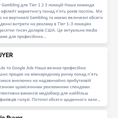
r Gambling для Tier 1 2 3 локацій Наша команда
 афілейт маркетингу понад п’ять років поспіль. Ми
о на вертикалі Gambling та маємо величезні обсяги
енні витрати на рекламу в Tier 1-3 локаціях
есятки тисяч доларів США. Ця актуальна media
 саме для професійних…
UYER
 Ads та Google Ads Наша велика професійна
ішно працює на міжнародному ринку понад п'ять
уємося виключно на надзвичайно прибутковій
ичезними щомісячними рекламними спендами.
спективна вакансія медіабаєр для найбільш
 фахівців галузі. Поточні обсяги щоденного зали…