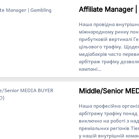
Affiliate Manager 
Наша провідна внутрішн
міжнародному ринку пона
прибутковій вертикалі Г
цільового трафіку. Щоде
медіабаєрів часто пере
арбітраж трафіку дозвол
кампані…
Middle/Senior ME
Наша професійна організ
арбітражу трафіку понад
виключно на роботі з на
преміальних регіонів Tie
у нашій внутрішній кома