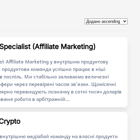
pecialist (Affiliate Marketing)
ist Affiliate Marketing у внутрішню продуктову
продуктова команда успішно працює в ніші
ів поспіль. Ми стабільно заливаємо величезні
офери через перевірені часом зв'язки. Щомісячні
лярно перевищують позначку в сотні тисяч доларів
авжня робота в арбітражній…
 Crypto
у внутрішню медіабай команду на власні продукти