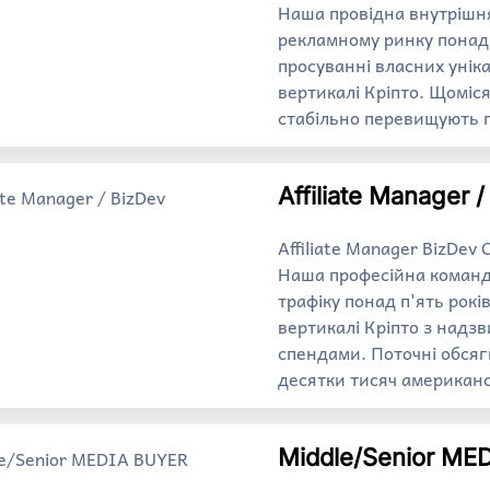
Наша провідна внутрішня
рекламному ринку понад 
просуванні власних унік
вертикалі Кріпто. Щоміс
стабільно перевищують п
Affiliate Manager 
Affiliate Manager BizDev
Наша професійна команда
трафіку понад п'ять рокі
вертикалі Кріпто з над
спендами. Поточні обсяг
десятки тисяч американс
Middle/Senior ME