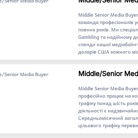
Middle/Senior Med
Middle Senior Media Buye
команда професіоналів у
повних років. Ми спеціа
Gambling та надійному дж
спенди нашої медіабаїнг
доларів США кожного мі
Middle/Senior Med
Middle Senior Media Buye
професійно працює на к
трафіку понад шість рок
діяльності є надзвичайн
Середньомісячний загаль
цільового трафіку перев