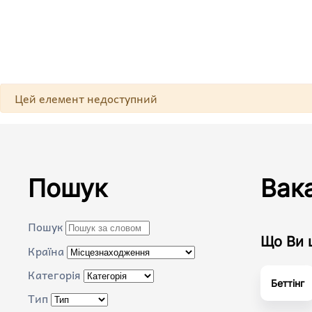
Skip to main content
Попередження
Цей елемент недоступний
Пошук
Вака
Пошук
Що Ви 
Країна
Категорія
Беттінг
Тип