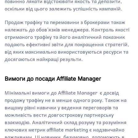
повинно лякати відстоювати якость та депозити,
оскільки від цього залежить успішність кампаній.
Продаж трафіку та перемовини з брокерами також
належать до обов’язків менеджера. Контроль якості
отриманого трафіку та його аналітичний показник
подають ефективні звіти для покращення стратегій,
від яких максимально використовуються ресурси та
досягаються найкращі результи.
Вимоги до посади Affiliate Manager
Мінімальні вимоги до Affiliate Manager є досвід
продажу трафіку не в менше одного року. Також на
вищому рівні навички у ведення переговорів та
можливість вести довгострокову партнерську
взаємодію. Аналітичний склад розуму та розуміння
ключових метрик affiliate marketing є надзвичайно
важливими. Ці навички, безумовно, допоможуть в