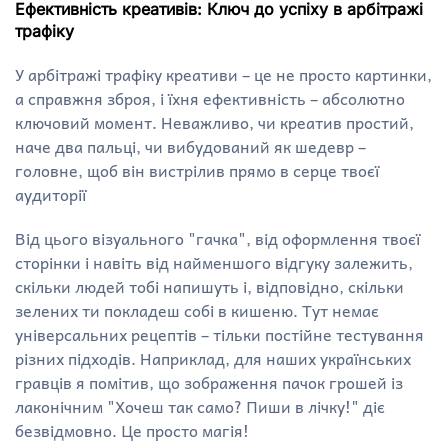
Ефективність креативів: Ключ до успіху в арбітражі
трафіку
У арбітражі трафіку креативи – це не просто картинки,
а справжня зброя, і їхня ефективність – абсолютно
ключовий момент. Неважливо, чи креатив простий,
наче два пальці, чи вибудований як шедевр –
головне, щоб він вистрілив прямо в серце твоєї
аудиторії
Від цього візуального "гачка", від оформлення твоєї
сторінки і навіть від найменшого відгуку залежить,
скільки людей тобі напишуть і, відповідно, скільки
зелених ти покладеш собі в кишеню. Тут немає
універсальних рецептів – тільки постійне тестування
різних підходів. Наприклад, для наших українських
гравців я помітив, що зображення пачок грошей із
лаконічним "Хочеш так само? Пиши в лічку!" діє
безвідмовно. Це просто магія!