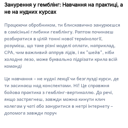
Занурення у гемблінг: Навчання на практиці, а
не на нудних курсах
Працюючи обробником, ти блискавично занурюєшся
в самісінькі глибини гемблінгу. Раптом починаєш
розбиратися в цілій тонні нової термінології,
розумієш, що таке різні моделі оплати, наприклад,
CPA, чим важливий аппрув лідів, і як "шейв", ніби
холодне лезо, може буквально підрізати крила всій
команді
Це навчання – не нудні лекції чи безглузді курси, де
ти засинаєш над конспектами. Ні! Це справжня
бойова практика з гемблінг-вертикаллю. До речі,
якщо застрягнеш, завжди можна кинути клич
колегам у чаті або зануритися в нетрі інтернету –
допомога завжди поруч