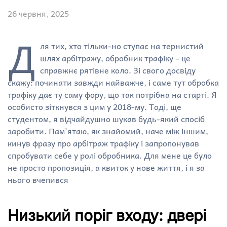
26 червня, 2025
Д
ля тих, хто тільки-но ступає на тернистий
шлях арбітражу, обробник трафіку – це
справжнє рятівне коло. Зі свого досвіду
скажу: починати завжди найважче, і саме тут обробка
трафіку дає ту саму фору, що так потрібна на старті. Я
особисто зіткнувся з цим у 2018-му. Тоді, ще
студентом, я відчайдушно шукав будь-який спосіб
заробити. Пам'ятаю, як знайомий, наче між іншим,
кинув фразу про арбітраж трафіку і запропонував
спробувати себе у ролі обробника. Для мене це було
не просто пропозиція, а квиток у нове життя, і я за
нього вчепився
Низький поріг входу: двері