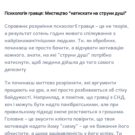
Психологія гравця: Мистецтво "натискати на струни душі"
Справжнє розуміння психології гравця – це не теорія,
а результат сотень годин живого спілкування з
найрізноманітнішими людьми. Ти, як обробник,
починаєш не просто бачити, а відчувати мотивацію
кожного, знати, на які "струни душі" потрібно
натиснути, щоб людина дійшла до того самого
депозиту
Ти починаєш миттєво розрізняти, які аргументи
працюють на ура, а які просто розбиваються об стіну
байдужості. Наприклад, я помітив, що гравці з СНД,
хоч і можуть бути надто панібратськими, але при
правильному підході охоче розстаються з грошима.
Головне – це змусити клієнта повірити, що твоя
мотивація надати йому "схему" – це не бажання його
обчистити, а щира зацікавленість у його успіху. Ти