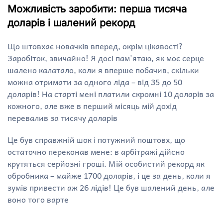
Можливість заробити: перша тисяча
доларів і шалений рекорд
Що штовхає новачків вперед, окрім цікавості?
Заробіток, звичайно! Я досі пам'ятаю, як моє серце
шалено калатало, коли я вперше побачив, скільки
можна отримати за одного ліда – від 35 до 50
доларів! На старті мені платили скромні 10 доларів за
кожного, але вже в перший місяць мій дохід
перевалив за тисячу доларів
Це був справжній шок і потужний поштовх, що
остаточно переконав мене: в арбітражі дійсно
крутяться серйозні гроші. Мій особистий рекорд як
обробника – майже 1700 доларів, і це за день, коли я
зумів привести аж 26 лідів! Це був шалений день, але
воно того варте