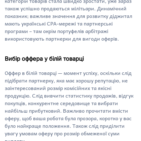
категорій товарів стала швидко зростати, уже зараз
також успішно продаються мілітьари. Динамічний
показник; важливе значення для розвитку діджитал
мають українські СРА-мережі та партнерські
програми – там окрім портуфелів арбітражі
використовують партнерки для вигоди оферів.
Вибір оффера у білій товарці
Оффер в білій товарці — момент успіху, оскільки слід
підібрати партнерку, яка має хорошу репутацію, не
заінтересований розмір комісійних та якісні
продукцію. Слід вивчити статистику продажів, відгук
покупців, конкурентне середовище та вибрати
найбільш прибутковий. Важливо прочитати вмісти
оферу, щоб ваша робота була прозора, коротко у вас
було найкраще положення. Також слід приділити
увагу умовам оферу про розмір обмеженої суми
виплати.