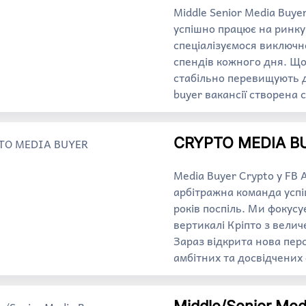
Middle Senior Media Buye
успішно працює на ринку
спеціалізуємося виключн
спендів кожного дня. Щод
стабільно перевищують д
buyer вакансії створена
CRYPTO MEDIA B
Media Buyer Crypto у FB
арбітражна команда усп
років поспіль. Ми фокус
вертикалі Кріпто з вел
Зараз відкрита нова пер
амбітних та досвідчених