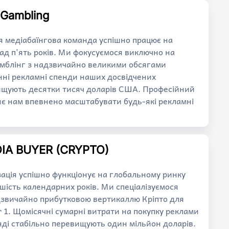
| Gambling
я медіабаїнгова команда успішно працює на
д п'ять років. Ми фокусуємося виключно на
емблінг з надзвичайно великими обсягами
нні рекламні спенди наших досвідчених
вищують десятки тисяч доларів США. Професійний
яє нам впевнено масштабувати будь-які рекламні
DIA BUYER (CRYPTO)
ація успішно функціонує на глобальному ринку
 шість календарних років. Ми спеціалізуємося
дзвичайно прибутковою вертикаллю Кріпто для
r 1. Щомісячні сумарні витрати на покупку реклами
нді стабільно перевищують один мільйон доларів.