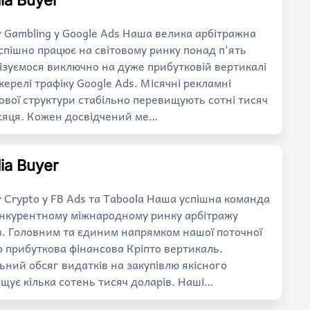
ia Buyer
r Gambling у Google Ads Наша велика арбітражна
спішно працює на світовому ринку понад п'ять
лізуємося виключно на дуже прибутковій вертикалі
ерелі трафіку Google Ads. Місячні рекламні
ової структури стабільно перевищують сотні тисяч
сяця. Кожен досвідчений ме…
ia Buyer
r Crypto у FB Ads та Taboola Наша успішна команда
онкурентному міжнародному ринку арбітражу
ів. Головним та єдиним напрямком нашої поточної
о прибуткова фінансова Кріпто вертикаль.
ний обсяг видатків на закупівлю якісного
ищує кілька сотень тисяч доларів. Наші…