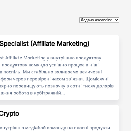
pecialist (Affiliate Marketing)
ist Affiliate Marketing у внутрішню продуктову
продуктова команда успішно працює в ніші
ів поспіль. Ми стабільно заливаємо величезні
офери через перевірені часом зв'язки. Щомісячні
лярно перевищують позначку в сотні тисяч доларів
авжня робота в арбітражній…
 Crypto
у внутрішню медіабай команду на власні продукти