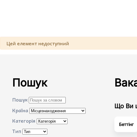
Skip to main content
Попередження
Цей елемент недоступний
Пошук
Вака
Пошук
Що Ви 
Країна
Категорія
Беттінг
Тип