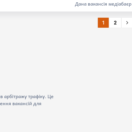
Дана вакансія медіабає
1
2
в арбітражу трафіку. Це
ення вакансій для