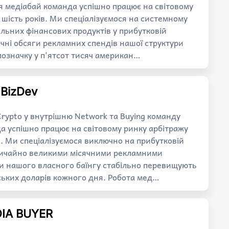
 медіабай команда успішно працює на світовому
шість років. Ми спеціалізуємося на системному
альних фінансових продуктів у прибутковій
ячні обсяги рекламних спендів нашої структури
означку у п'ятсот тисяч американ…
/ BizDev
 Crypto у внутрішню Network та Buying команду
 успішно працює на світовому ринку арбітражу
в. Ми спеціалізуємося виключно на прибутковій
звичайно великими місячними рекламними
и нашого власного баїнгу стабільно перевищують
ьких доларів кожного дня. Робота мед…
DIA BUYER