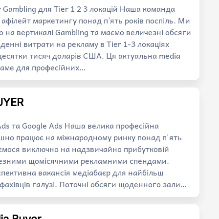
r Gambling для Tier 1 2 3 локацій Наша команда
 афілейт маркетингу понад п’ять років поспіль. Ми
о на вертикалі Gambling та маємо величезні обсяги
енні витрати на рекламу в Tier 1-3 локаціях
есятки тисяч доларів США. Ця актуальна media
 саме для професійних…
UYER
 Ads та Google Ads Наша велика професійна
ішно працює на міжнародному ринку понад п'ять
уємося виключно на надзвичайно прибутковій
ичезними щомісячними рекламними спендами.
спективна вакансія медіабаєр для найбільш
 фахівців галузі. Поточні обсяги щоденного зали…