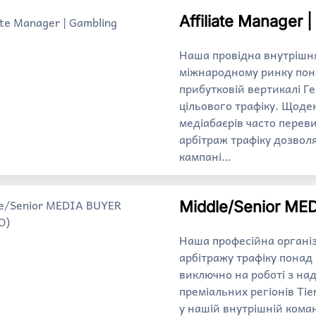
Affiliate Manager 
Наша провідна внутрішн
міжнародному ринку пона
прибутковій вертикалі Г
цільового трафіку. Щоде
медіабаєрів часто пере
арбітраж трафіку дозвол
кампані…
Middle/Senior ME
Наша професійна організ
арбітражу трафіку понад
виключно на роботі з на
преміальних регіонів Tie
у нашій внутрішній кома