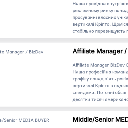
Наша провідна внутрішня
рекламному ринку понад 
просуванні власних унік
вертикалі Кріпто. Щоміс
стабільно перевищують п
Affiliate Manager 
Affiliate Manager BizDev
Наша професійна команда
трафіку понад п'ять рокі
вертикалі Кріпто з над
спендами. Поточні обсяг
десятки тисяч американс
Middle/Senior ME