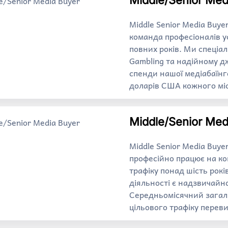
Middle/Senior Med
Middle Senior Media Buye
команда професіоналів у
повних років. Ми спеціа
Gambling та надійному дж
спенди нашої медіабаїнг
доларів США кожного мі
Middle/Senior Med
Middle Senior Media Buye
професійно працює на к
трафіку понад шість рок
діяльності є надзвичайн
Середньомісячний загаль
цільового трафіку перев